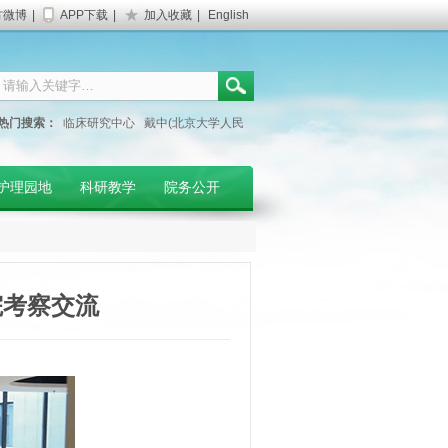
方微博
|
APP下载
|
加入收藏
|
English
热门搜索：
临床研究中心
戴中(北京大学人民
医院专家)
妇产科门诊
护理园地
科研教学
院务公开
院考察交流