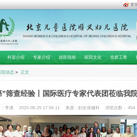
官
科室介绍
专家介绍
就医指南
医院文化
党群工青
医院动态
>
正文
癌”筛查经验丨国际医疗专家代表团莅临我
者：李潇
2025-08-25 17:56:11
来源：妇女保健科
浏览次数：
454