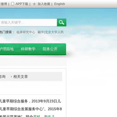
方微博
|
APP下载
|
加入收藏
|
English
热门搜索：
临床研究中心
戴中(北京大学人民
医院专家)
妇产科门诊
护理园地
科研教学
院务公开
咨询
相关文章
儿童早期综合服务，2013年9月23日儿
童早期综合发展服务中心”。2015年8
发展示范基地”，联合
产科
、
新生儿