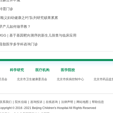
妊娠合并甲减
特需门诊
“顺义妇幼健康之约”队列研究硕果累累
早产儿如何做早教？
JGG | 基于基因靶向测序的新生儿筛查与临床应用
母胎医学多学科咨询门诊
科学研究
医疗机构
医学院校
委员会
北京市卫生健康委员会
北京市疾病控制中心
北京市药品监
联系我们
|
院长信箱
|
咨询投诉
|
在线咨询
|
法律声明
|
网站地图
|
帮助信息
opyright © 2016 -2021 Beijing Children's Hospital All Rights Reserved