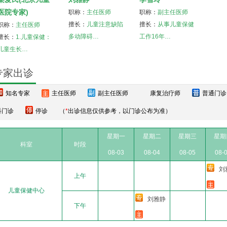
医院专家)
职称：
主任医师
职称：
副主任医师
擅长：
儿童注意缺陷
擅长：
从事儿童保健
职称：
主任医师
多动障碍…
工作16年…
擅长：
1.儿童保健：
儿童生长…
专家出诊
知名专家
主任医师
副主任医师
康复治疗师
普通门诊
科门诊
停诊
（
*
出诊信息仅供参考，以门诊公布为准）
星期一
星期二
星期三
星期
科室
时段
08-03
08-04
08-05
08-
刘
上午
儿童保健中心
刘雅静
下午