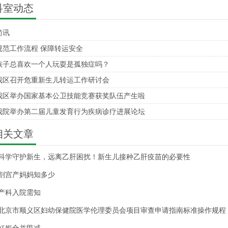
科室动态
简讯
规范工作流程 保障转运安全
孩子总喜欢一个人玩耍是孤独症吗？
我区召开危重新生儿转运工作研讨会
我区举办国家基本公卫技能竞赛获奖队伍产生啦
我院举办第二届儿童发育行为疾病诊疗进展论坛
相关文章
科学守护新生，远离乙肝困扰！新生儿接种乙肝疫苗的必要性
剖宫产妈妈知多少
产科入院需知
北京市顺义区妇幼保健院医学伦理委员会项目审查申请指南标准操作规程