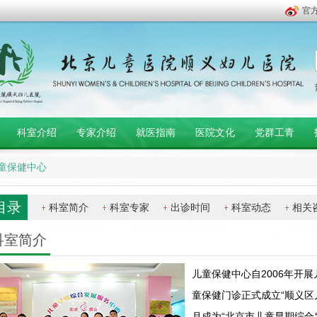
官
科室介绍
专家介绍
就医指南
医院文化
党群工青
童保健中心
目录
科室简介
科室专家
出诊时间
科室动态
相关
科室简介
儿童保健中心自2006年开展
童保健门诊正式成立“顺义区儿
月成为“北京市儿童早期综合