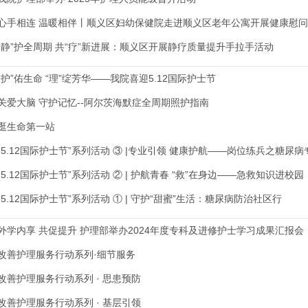
心手相连 温暖相伴丨顺义区妇幼保健院走进顺义区老年公寓开展健康慰
“静”护全周期 共“疗”新进展：顺义区开展静疗质量提升手拉手活动
“护”佑生命 “理”绽芳华——我院喜迎5.12国际护士节
关爱大脑 守护记忆--阿尔茨海默症全周期照护指南
逛生命第一站
“5.12国际护士节”系列活动 ③ |专业引领 健康护航——岗位练兵之糖尿
“5.12国际护士节”系列活动 ② | 护航青春 “救”在身边——急救知识进校园
“5.12国际护士节”系列活动 ① | 守护“甜蜜”生活：糖尿病防治社区行
外学内享 共促提升 护理部举办2024年度专科及进修护士学习成果汇报会
改善护理服务行动系列·细节服务
改善护理服务行动系列 · 思患预防
改善护理服务行动系列 · 基层引领