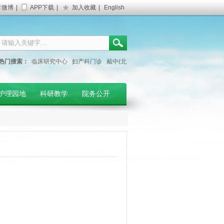
方微博
|
APP下载
|
加入收藏
|
English
热门搜索：
临床研究中心
妇产科门诊
戴中(北
京大学人民医院专家)
护理园地
科研教学
院务公开