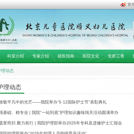
官
科室介绍
专家介绍
就医指南
医院文化
党群工青
护理动态
护理动态
致敬平凡中的光芒——我院举办“5·12国际护士节”表彰典礼
强基础、精专业 | 我院“一站到底”护理知识趣味闯关活动圆满举办
载誉而归 聚力前行 | 我院护理部举办2025年专科及进修护士汇报会
我院护理部举办“2025年护理人员能级晋升活动”