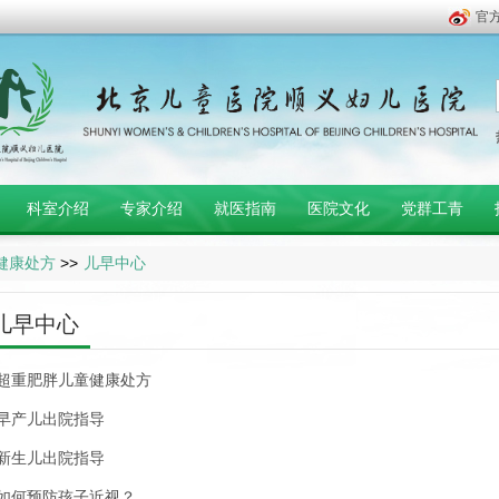
官
科室介绍
专家介绍
就医指南
医院文化
党群工青
健康处方
>>
儿早中心
儿早中心
超重肥胖儿童健康处方
早产儿出院指导
新生儿出院指导
如何预防孩子近视？