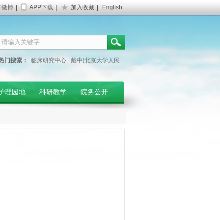
方微博
|
APP下载
|
加入收藏
|
English
热门搜索：
临床研究中心
戴中(北京大学人民
医院专家)
妇产科门诊
护理园地
科研教学
院务公开