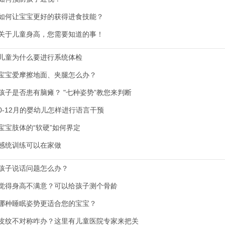
如何让宝宝更好的获得进食技能？
关于儿童身高，您需要知道的事！
儿童为什么要进行系统体检
宝宝爱摩擦地面、夹腿怎么办？
孩子是否患有脑瘫？ "七种姿势”教您来判断
0-12月的婴幼儿怎样进行语言干预
宝宝肢体的“软硬”如何界定
感统训练可以在家做
孩子说话问题怎么办？
觉得身高不满意？可以给孩子测个骨龄
哪种睡眠姿势更适合您的宝宝？
皮纹不对称咋办？这里有儿童医院专家来把关