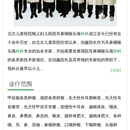
北京儿童医院顺义妇儿医院耳鼻咽喉头颈
外科
成立至今已经有近
十余年历史，自北京儿童医院托管以来，倪鑫院长作为耳鼻咽喉
头颈
外科
专业的知名专家，开始着重发展我院耳鼻咽喉头颈
外科
的各类新技术新项目。在倪鑫院长及其带领的专家组的帮助下，
我科从最早以小儿…
【详情】
诊疗范围
甲状腺各类肿瘤，颈部各类肿瘤，先天性外耳廓畸形，先天性耳
前瘘管，先天性甲状舌管瘘，急慢性中耳炎、扁桃体炎、咽炎、
鼻炎、鼻窦炎、鼻息肉、喉炎、腺样体肥大、扁桃体肥大、各种
咽、耳、鼻、异物，鼻咽肿瘤、口咽肿瘤、下咽肿瘤、头颈肿