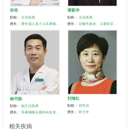
孙浩
谭新华
职称：
主任医师
职称：
主任医师
擅长：
擅长成人及小儿耳鼻喉…
擅长：
过敏性鼻炎、儿童鼾症…
刘海红
杨书勋
职称：
研究员
职称：
副主任医师
擅长：
听力学
擅长：
耳鼻咽喉头颈
外科
多发…
相关疾病