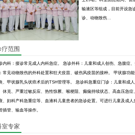
输液区等组成，目前开设急
诊、动物致伤…
诊疗范围
诊内科：接诊常见成人内科急症。 急诊外科：儿童和成人创伤、急腹症、
：常见动物致伤的外科处置和狂犬疫苗、破伤风疫苗的接种。 甲状腺功
炎、甲状腺乳头状癌术后的TSH管理等。 急诊科急重症门诊：儿童和成
、休克、严重过敏反应、热性惊厥、喉梗阻、癫痫持续状态、高血压急症
衰、妇科产科急重症等、血液科儿童患者的急诊处置。可进行儿童及成人
管插管、输血等操作。
科室专家