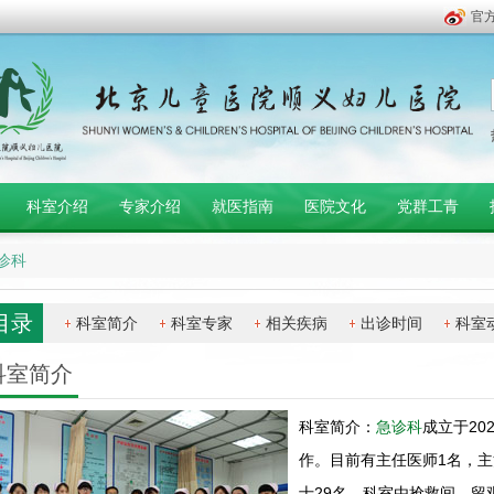
官
科室介绍
专家介绍
就医指南
医院文化
党群工青
诊科
目录
科室简介
科室专家
相关疾病
出诊时间
科室
科室简介
科室简介：
急诊科
成立于20
作。目前有主任医师1名，主
士29名。科室由抢救间、留