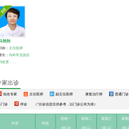
马艳秋
职称：
主任医师
擅长：
内科
常见急症
的处置，…
专家出诊
知名专家
主任医师
副主任医师
康复治疗师
普通门诊
科门诊
停诊
（
*
出诊信息仅供参考，以门诊公布为准）
星期一
星期二
星期三
星期
科室
时段
08-10
08-11
08-12
08-