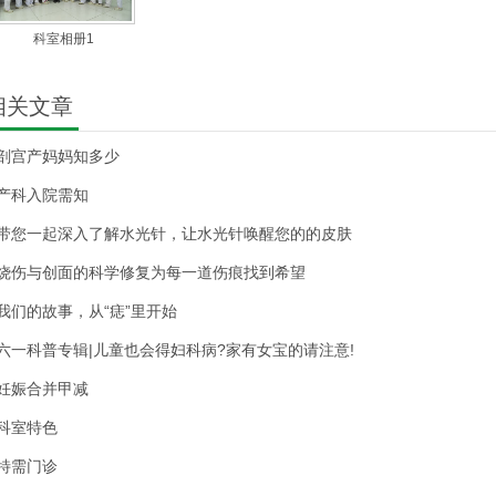
科室相册1
相关文章
剖宫产妈妈知多少
产科入院需知
带您一起深入了解水光针，让水光针唤醒您的的皮肤
烧伤与创面的科学修复为每一道伤痕找到希望
我们的故事，从“痣”里开始
六一科普专辑|儿童也会得妇科病?家有女宝的请注意!
妊娠合并甲减
科室特色
特需门诊