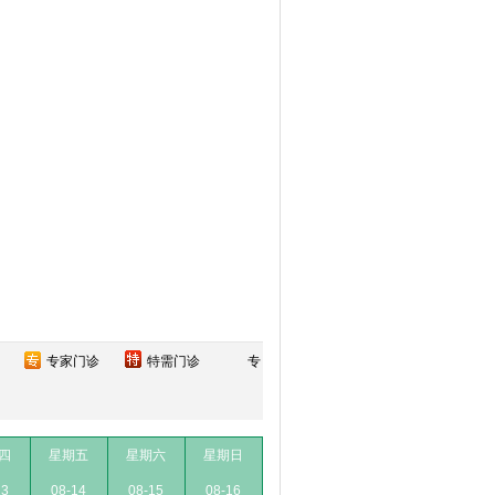
专家门诊
特需门诊
专
四
星期五
星期六
星期日
13
08-14
08-15
08-16