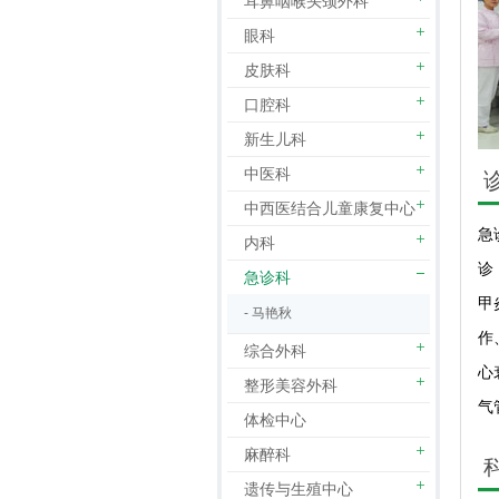
耳鼻咽喉头颈外科
眼科
皮肤科
口腔科
新生儿科
中医科
中西医结合儿童康复中心
急
内科
诊
急诊科
甲
- 马艳秋
作
综合外科
心
整形美容外科
气
体检中心
麻醉科
遗传与生殖中心