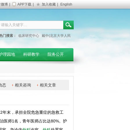
方微博
|
APP下载
|
加入收藏
|
English
热门搜索：
临床研究中心
戴中(北京大学人民
医院专家)
妇产科门诊
护理园地
科研教学
院务公开
动态
相关咨询
相关文章
22年末，承担全院危急重症的急救工
治医师1名，青年医师占比达80%。护
观室、急诊内
外科
诊室、
外科
处置室、