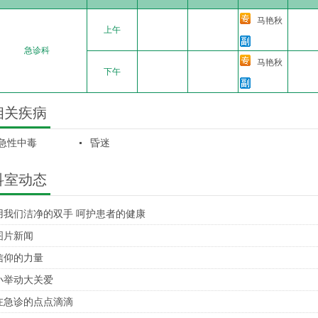
马艳秋
上午
急诊科
马艳秋
下午
相关疾病
急性中毒
昏迷
科室动态
用我们洁净的双手 呵护患者的健康
图片新闻
信仰的力量
小举动大关爱
在急诊的点点滴滴