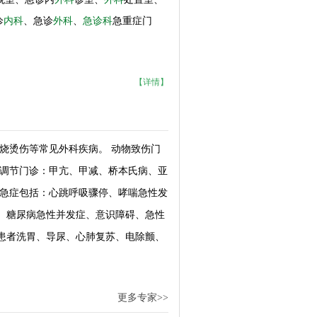
诊
内科
、急诊
外科
、
急诊科
急重症门
【详情】
烧烫伤等常见外科疾病。 动物致伤门
能调节门诊：甲亢、甲减、桥本氏病、亚
人急症包括：心跳呼吸骤停、哮喘急性发
、糖尿病急性并发症、意识障碍、急性
患者洗胃、导尿、心肺复苏、电除颤、
更多专家>>